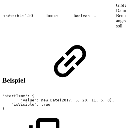
Gibt a
Datum 
1.20
Immer
-
Benutz
isVisible
Boolean
angeze
soll
Beispiel
"startTime":
{
"value":
new
Date(2017,
5,
20,
11,
5,
0),
"isVisible":
true
}