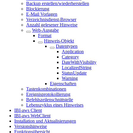
Backup erstellen/wiederherstellen
Blockierung
E-Mail Vorlagen
Verzeichnisdienst-Browser
Anzahl gelesener Hinweise
Web-Ausgabe
Format
Hinweis-Objekt
Datentypen
Application
Category
DateWithVisibility
LocalizedString
StatusUpdate
Warning
Eigenschaften
Tastenkombinationen
Ereignisprotokollierung
Befehlszeilenschnittstelle
Lebenszyklus eines Hinweises
IBI-aws Client
IBI-aws WebClient
Installation und Aktualisierungen
Versionshinweise
Funktionsübersicht