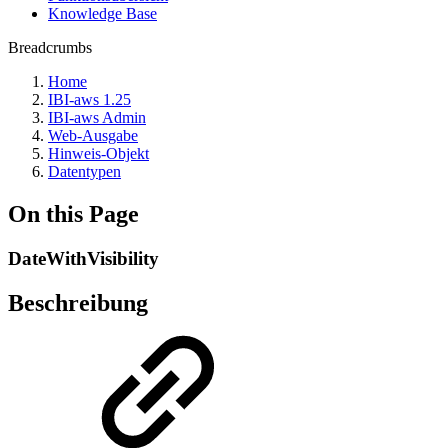
Knowledge Base
Breadcrumbs
Home
IBI-aws 1.25
IBI-aws Admin
Web-Ausgabe
Hinweis-Objekt
Datentypen
On this Page
DateWithVisibility
Beschreibung