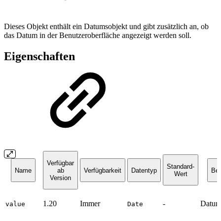
Dieses Objekt enthält ein Datumsobjekt und gibt zusätzlich an, ob
das Datum in der Benutzeroberfläche angezeigt werden soll.
Eigenschaften
Verfügbar
Standard-
Name
ab
Verfügbarkeit
Datentyp
Bes
Wert
Version
1.20
Immer
-
Datum
value
Date