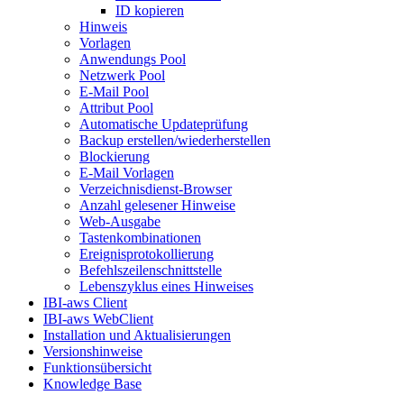
ID kopieren
Hinweis
Vorlagen
Anwendungs Pool
Netzwerk Pool
E-Mail Pool
Attribut Pool
Automatische Updateprüfung
Backup erstellen/wiederherstellen
Blockierung
E-Mail Vorlagen
Verzeichnisdienst-Browser
Anzahl gelesener Hinweise
Web-Ausgabe
Tastenkombinationen
Ereignisprotokollierung
Befehlszeilenschnittstelle
Lebenszyklus eines Hinweises
IBI-aws Client
IBI-aws WebClient
Installation und Aktualisierungen
Versionshinweise
Funktionsübersicht
Knowledge Base