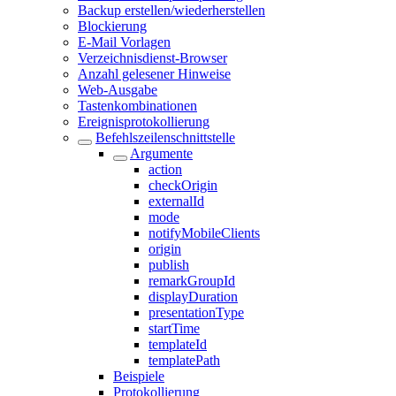
Backup erstellen/wiederherstellen
Blockierung
E-Mail Vorlagen
Verzeichnisdienst-Browser
Anzahl gelesener Hinweise
Web-Ausgabe
Tastenkombinationen
Ereignisprotokollierung
Befehlszeilenschnittstelle
Argumente
action
checkOrigin
externalId
mode
notifyMobileClients
origin
publish
remarkGroupId
displayDuration
presentationType
startTime
templateId
templatePath
Beispiele
Protokollierung