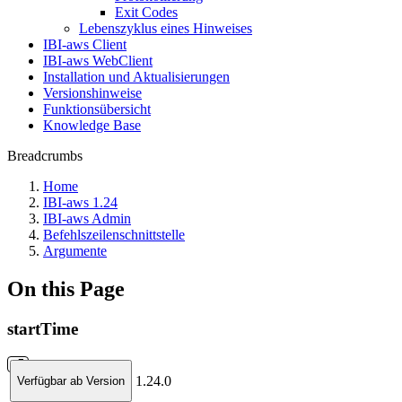
Exit Codes
Lebenszyklus eines Hinweises
IBI-aws Client
IBI-aws WebClient
Installation und Aktualisierungen
Versionshinweise
Funktionsübersicht
Knowledge Base
Breadcrumbs
Home
IBI-aws 1.24
IBI-aws Admin
Befehlszeilenschnittstelle
Argumente
On this Page
startTime
1.24.0
Verfügbar ab Version