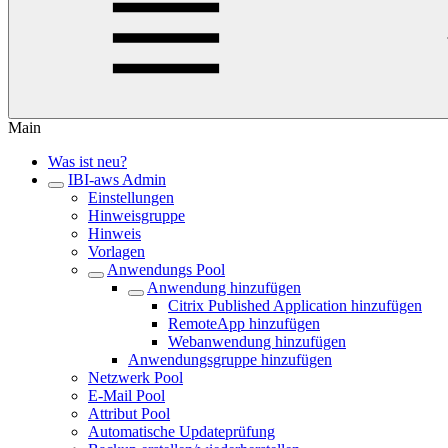
Main
Was ist neu?
IBI-aws Admin
Einstellungen
Hinweisgruppe
Hinweis
Vorlagen
Anwendungs Pool
Anwendung hinzufügen
Citrix Published Application hinzufügen
RemoteApp hinzufügen
Webanwendung hinzufügen
Anwendungsgruppe hinzufügen
Netzwerk Pool
E-Mail Pool
Attribut Pool
Automatische Updateprüfung