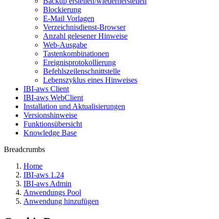
Backup erstellen/wiederherstellen
Blockierung
E-Mail Vorlagen
Verzeichnisdienst-Browser
Anzahl gelesener Hinweise
Web-Ausgabe
Tastenkombinationen
Ereignisprotokollierung
Befehlszeilenschnittstelle
Lebenszyklus eines Hinweises
IBI-aws Client
IBI-aws WebClient
Installation und Aktualisierungen
Versionshinweise
Funktionsübersicht
Knowledge Base
Breadcrumbs
Home
IBI-aws 1.24
IBI-aws Admin
Anwendungs Pool
Anwendung hinzufügen