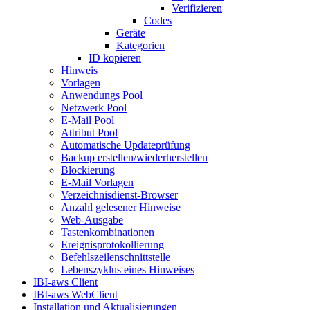
Verifizieren
Codes
Geräte
Kategorien
ID kopieren
Hinweis
Vorlagen
Anwendungs Pool
Netzwerk Pool
E-Mail Pool
Attribut Pool
Automatische Updateprüfung
Backup erstellen/wiederherstellen
Blockierung
E-Mail Vorlagen
Verzeichnisdienst-Browser
Anzahl gelesener Hinweise
Web-Ausgabe
Tastenkombinationen
Ereignisprotokollierung
Befehlszeilenschnittstelle
Lebenszyklus eines Hinweises
IBI-aws Client
IBI-aws WebClient
Installation und Aktualisierungen