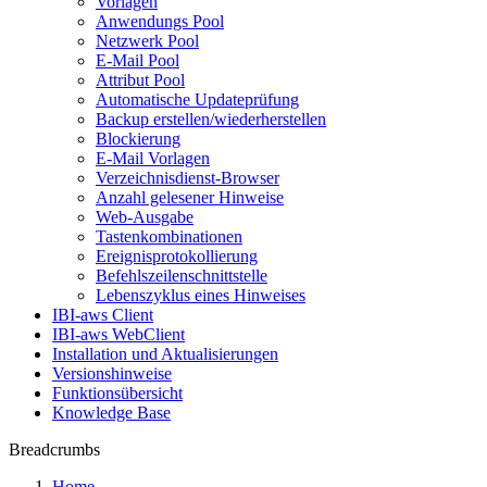
Vorlagen
Anwendungs Pool
Netzwerk Pool
E-Mail Pool
Attribut Pool
Automatische Updateprüfung
Backup erstellen/wiederherstellen
Blockierung
E-Mail Vorlagen
Verzeichnisdienst-Browser
Anzahl gelesener Hinweise
Web-Ausgabe
Tastenkombinationen
Ereignisprotokollierung
Befehlszeilenschnittstelle
Lebenszyklus eines Hinweises
IBI-aws Client
IBI-aws WebClient
Installation und Aktualisierungen
Versionshinweise
Funktionsübersicht
Knowledge Base
Breadcrumbs
Home