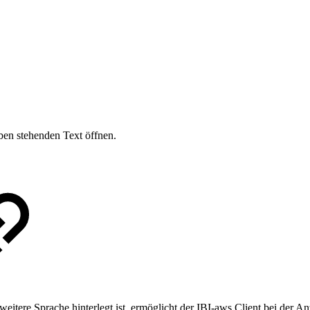
en stehenden Text öffnen.
eitere Sprache hinterlegt ist, ermöglicht der IBI-aws Client bei der 