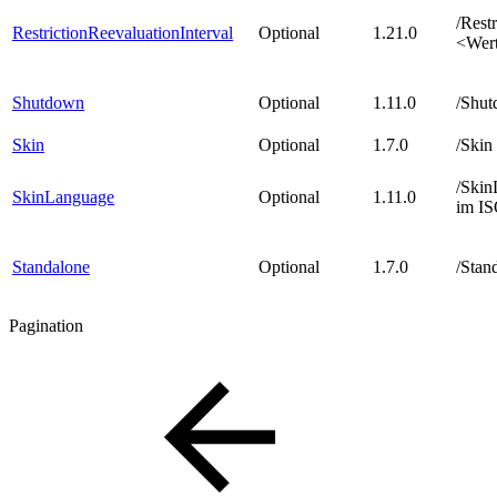
/Rest
RestrictionReevaluationInterval
Optional
1.21.0
<Wert
Shutdown
Optional
1.11.0
/Shu
Skin
Optional
1.7.0
/Skin
/Ski
SkinLanguage
Optional
1.11.0
im I
Standalone
Optional
1.7.0
/Stan
Pagination