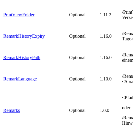
/Prin
PrintViewFolder
Optional
1.11.2
Verze
/Rema
RemarkHistoryExpiry
Optional
1.16.0
Tage
/Rema
RemarkHistoryPath
Optional
1.16.0
einem
/Rem
RemarkLanguage
Optional
1.10.0
<Spr
<Pfad
oder
Remarks
Optional
1.0.0
/Rem
Hinwe