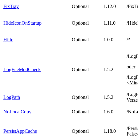
FixTray
Optional
1.12.0
/FixT
HideIconOnStartup
Optional
1.11.0
/Hide
Hilfe
Optional
1.0.0
/?
/Log
oder
LogFileModCheck
Optional
1.5.2
/Log
<Mind
/LogP
LogPath
Optional
1.5.2
Verze
NoLocalCopy
Optional
1.6.0
/NoLo
/Pers
PersistAppCache
Optional
1.18.0
Fals