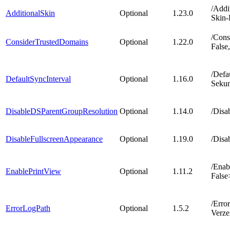
/Addi
AdditionalSkin
Optional
1.23.0
Skin-
/Cons
ConsiderTrustedDomains
Optional
1.22.0
False,
/Defa
DefaultSyncInterval
Optional
1.16.0
Seku
DisableDSParentGroupResolution
Optional
1.14.0
/Disa
DisableFullscreenAppearance
Optional
1.19.0
/Disa
/Enab
EnablePrintView
Optional
1.11.2
False
/Erro
ErrorLogPath
Optional
1.5.2
Verze