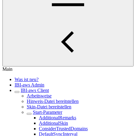
Main
Was ist neu?
IBI-aws Admin
IBI-aws Client
Arbeitsweise
Hinweis-Datei bereitstellen
Skin-Datei bereitstellen
Start-Parameter
AdditionalRemarks
AdditionalSkin
ConsiderTrustedDomains
DefaultSyncInterval