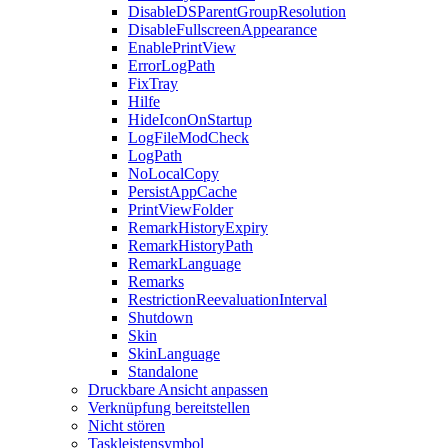
DisableDSParentGroupResolution
DisableFullscreenAppearance
EnablePrintView
ErrorLogPath
FixTray
Hilfe
HideIconOnStartup
LogFileModCheck
LogPath
NoLocalCopy
PersistAppCache
PrintViewFolder
RemarkHistoryExpiry
RemarkHistoryPath
RemarkLanguage
Remarks
RestrictionReevaluationInterval
Shutdown
Skin
SkinLanguage
Standalone
Druckbare Ansicht anpassen
Verknüpfung bereitstellen
Nicht stören
Taskleistensymbol