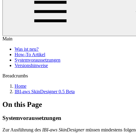
Main
Was ist neu?
How-To Artikel
Systemvoraussetzungen
Versionshinweise
Breadcrumbs
Home
IBI-aws SkinDesigner 0.5 Beta
On this Page
Systemvoraussetzungen
Zur Ausführung des
IBI-aws SkinDesigner
müssen mindestens folgend