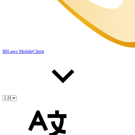
IBI-aws MobileClient