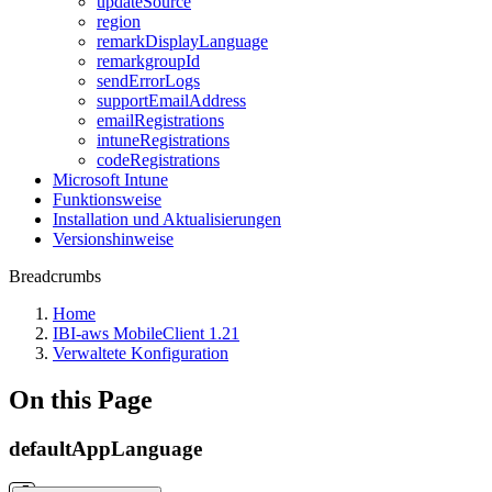
updateSource
region
remarkDisplayLanguage
remarkgroupId
sendErrorLogs
supportEmailAddress
emailRegistrations
intuneRegistrations
codeRegistrations
Microsoft Intune
Funktionsweise
Installation und Aktualisierungen
Versionshinweise
Breadcrumbs
Home
IBI-aws MobileClient 1.21
Verwaltete Konfiguration
On this Page
defaultAppLanguage