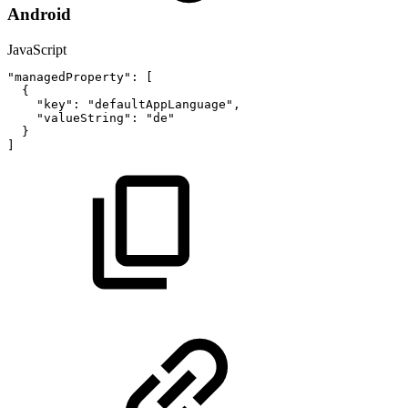
Android
JavaScript
"managedProperty"
:
[
{
"key"
:
"defaultAppLanguage"
,
"valueString"
:
"de"
}
]