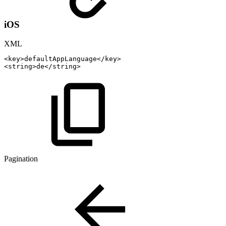
iOS
XML
<
key
>
defaultAppLanguage
</
key
>
<
string
>
de
</
string
>
Pagination