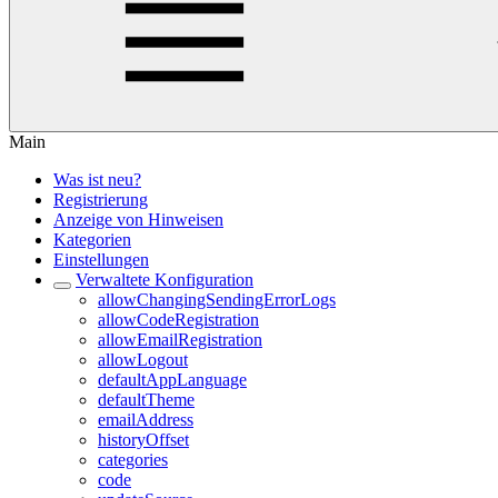
Main
Was ist neu?
Registrierung
Anzeige von Hinweisen
Kategorien
Einstellungen
Verwaltete Konfiguration
allowChangingSendingErrorLogs
allowCodeRegistration
allowEmailRegistration
allowLogout
defaultAppLanguage
defaultTheme
emailAddress
historyOffset
categories
code