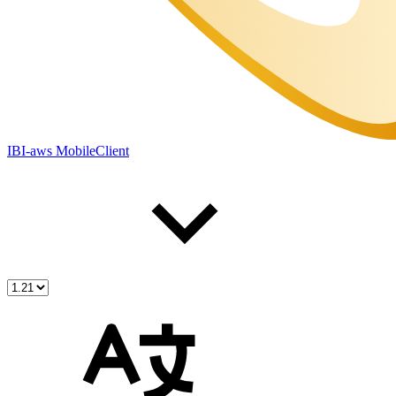
IBI-aws MobileClient