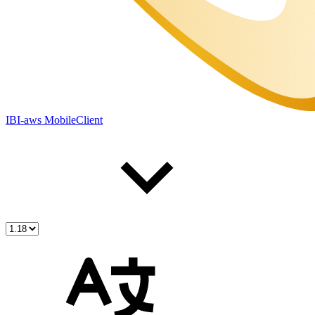
IBI-aws MobileClient