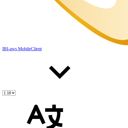
IBI-aws MobileClient