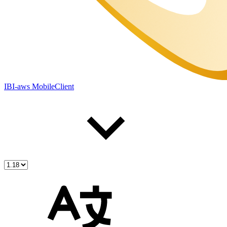
IBI-aws MobileClient