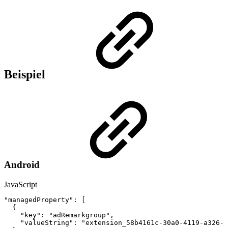
Beispiel
Android
JavaScript
"managedProperty"
:
[
{
"key"
:
"adRemarkgroup"
,
"valueString"
:
"extension_58b4161c-30a0-4119-a326-6