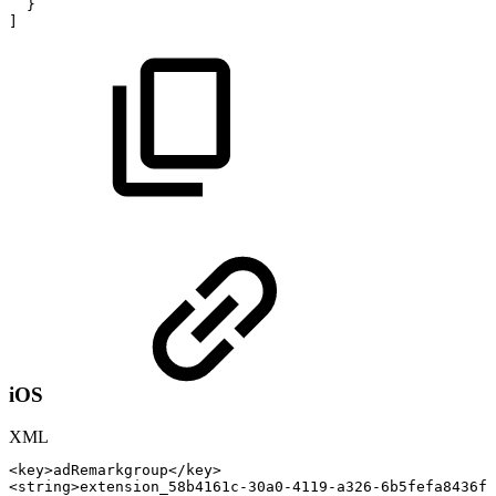
}
]
iOS
XML
<
key
>
adRemarkgroup
</
key
>
<
string
>
extension_58b4161c-30a0-4119-a326-6b5fefa8436f_