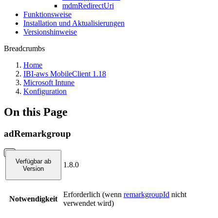
mdmRedirectUri
Funktionsweise
Installation und Aktualisierungen
Versionshinweise
Breadcrumbs
Home
IBI-aws MobileClient 1.18
Microsoft Intune
Konfiguration
On this Page
adRemarkgroup
Verfügbar ab
1.8.0
Version
Erforderlich (wenn
remarkgroupId
nicht
Notwendigkeit
verwendet wird)