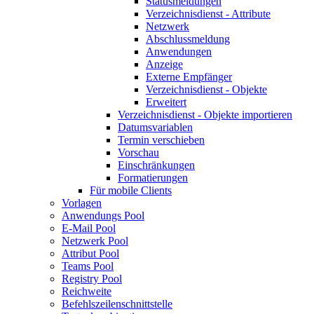
Statusmeldungen
Verzeichnisdienst - Attribute
Netzwerk
Abschlussmeldung
Anwendungen
Anzeige
Externe Empfänger
Verzeichnisdienst - Objekte
Erweitert
Verzeichnisdienst - Objekte importieren
Datumsvariablen
Termin verschieben
Vorschau
Einschränkungen
Formatierungen
Für mobile Clients
Vorlagen
Anwendungs Pool
E-Mail Pool
Netzwerk Pool
Attribut Pool
Teams Pool
Registry Pool
Reichweite
Befehlszeilenschnittstelle