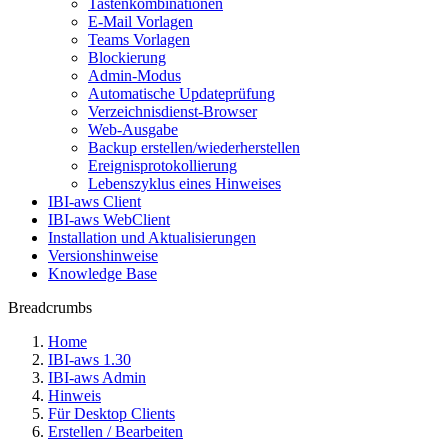
Tastenkombinationen
E-Mail Vorlagen
Teams Vorlagen
Blockierung
Admin-Modus
Automatische Updateprüfung
Verzeichnisdienst-Browser
Web-Ausgabe
Backup erstellen/wiederherstellen
Ereignisprotokollierung
Lebenszyklus eines Hinweises
IBI-aws Client
IBI-aws WebClient
Installation und Aktualisierungen
Versionshinweise
Knowledge Base
Breadcrumbs
Home
IBI-aws 1.30
IBI-aws Admin
Hinweis
Für Desktop Clients
Erstellen / Bearbeiten