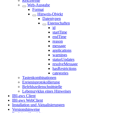
Reichweite
Web-Ausgabe
Format
Hinweis-Objekt
Datentypen
Eigenschaften
id
startTime
endTime
reason
message
applications
warnings
statusUpdates
resolveMessage
hasRestrictions
categories
Tastenkombinationen
Ereignisprotokollierung
Befehlszeilenschnittstelle
Lebenszyklus eines Hinweises
IBI-aws Client
IBI-aws WebClient
Installation und Aktualisierungen
Versionshinweise