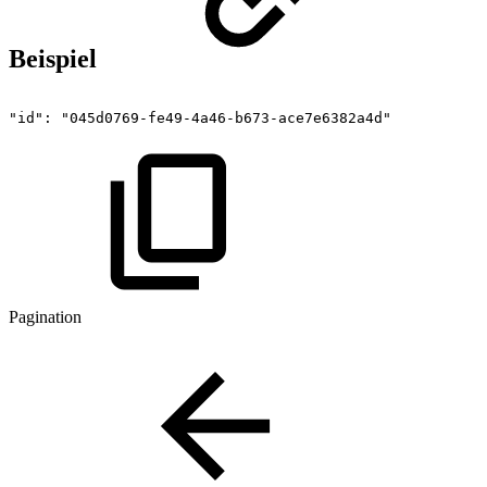
Beispiel
"id":
"045d0769-fe49-4a46-b673-ace7e6382a4d"
Pagination