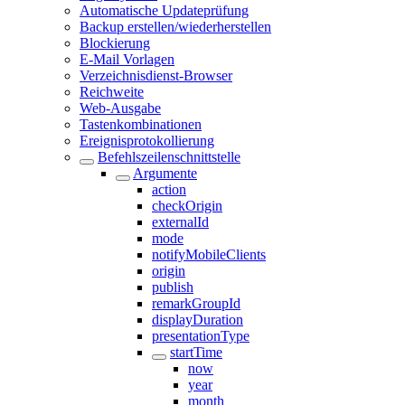
Automatische Updateprüfung
Backup erstellen/wiederherstellen
Blockierung
E-Mail Vorlagen
Verzeichnisdienst-Browser
Reichweite
Web-Ausgabe
Tastenkombinationen
Ereignisprotokollierung
Befehlszeilenschnittstelle
Argumente
action
checkOrigin
externalId
mode
notifyMobileClients
origin
publish
remarkGroupId
displayDuration
presentationType
startTime
now
year
month