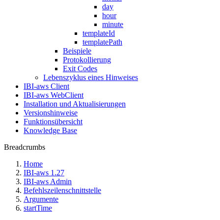
day
hour
minute
templateId
templatePath
Beispiele
Protokollierung
Exit Codes
Lebenszyklus eines Hinweises
IBI-aws Client
IBI-aws WebClient
Installation und Aktualisierungen
Versionshinweise
Funktionsübersicht
Knowledge Base
Breadcrumbs
Home
IBI-aws 1.27
IBI-aws Admin
Befehlszeilenschnittstelle
Argumente
startTime