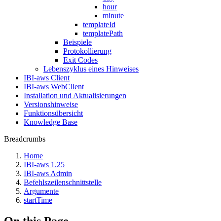
hour
minute
templateId
templatePath
Beispiele
Protokollierung
Exit Codes
Lebenszyklus eines Hinweises
IBI-aws Client
IBI-aws WebClient
Installation und Aktualisierungen
Versionshinweise
Funktionsübersicht
Knowledge Base
Breadcrumbs
Home
IBI-aws 1.25
IBI-aws Admin
Befehlszeilenschnittstelle
Argumente
startTime
On this Page