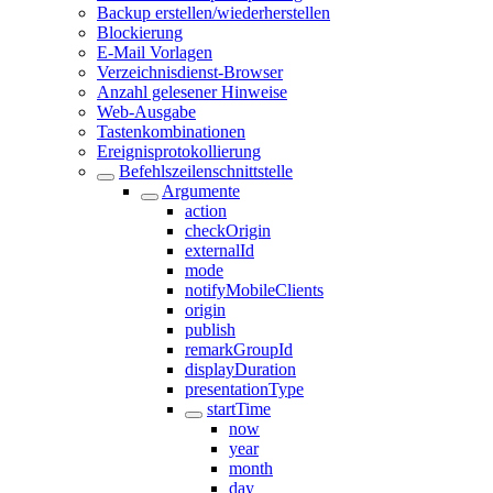
Backup erstellen/wiederherstellen
Blockierung
E-Mail Vorlagen
Verzeichnisdienst-Browser
Anzahl gelesener Hinweise
Web-Ausgabe
Tastenkombinationen
Ereignisprotokollierung
Befehlszeilenschnittstelle
Argumente
action
checkOrigin
externalId
mode
notifyMobileClients
origin
publish
remarkGroupId
displayDuration
presentationType
startTime
now
year
month
day