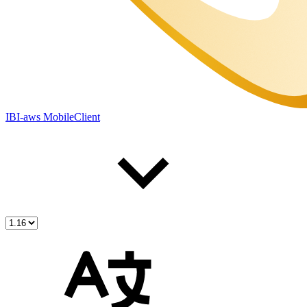
IBI-aws MobileClient